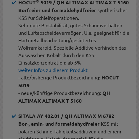
®
HOCUT
5019 / QH ALTIMAX ALTIMAX T 5160
Borfreier
und formaldehydfreier
synthetischer
KSS für Schleifoperationen.
Sehr gute Biostabilität, gutes Schaumverhalten
und Luftabscheidevermögen. U.a. geeignet für die
Hartmetallbearbeitung/gesintertes
Wolframkarbid. Spezielle Additive verhinden das
Auswaschen Kobalt durch den KSS.
Einsatzkonzentration: ab 5%
weiter Infos zu diesem Produkt
- alte/bisherige Produktbezeichnung:
HOCUT
5019
- neue/künftige Produktbezeichnung:
QH
ALTIMAX ALTIMAX T 5160
SITALA AY 402.01 / QH ALTIMAX M 6782
Bor-, amin- u
nd formaldehydfreier
KSS mit
polaren Schmierfähigkeitsadditiven und einem
niedrigen pH-Wert, der speziell für die