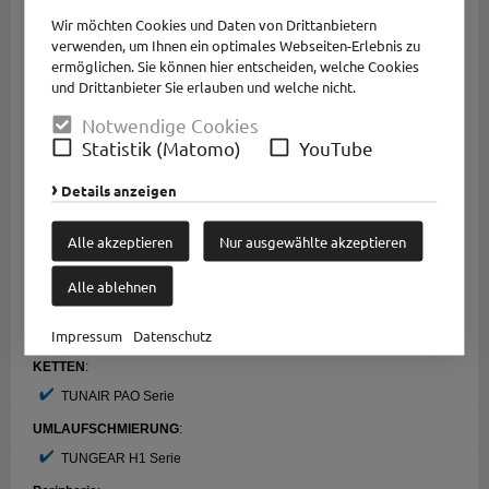
Verarbeitung von Rohmilch
Wir möchten Cookies und Daten von Drittanbietern
verwenden, um Ihnen ein optimales Webseiten-Erlebnis zu
Als Schmierstoffexperte mit eigener Entwicklung und Produktion bietet
TUNAP
ermöglichen. Sie können hier entscheiden, welche Cookies
ein breites Sortiment für die Herausfoderungen bei der
Verarbeitung von Rohmilch
.
und Drittanbieter Sie erlauben und welche nicht.
Die Anforderungen sind sehr vielfältig und neben den technischen
Notwendige Cookies
Anforderungen stehen Zuverlässigkeit, Hygiene und Zertifizierun im
Vordergrund.
Statistik (Matomo)
YouTube
Anhand einer
schematischen
Darstellung
einer Produktionsanlage
wollen wir die typischen
Anwendungen für NSF-H1-Produkte bei der
Details anzeigen
Verarbeitung von Rohmilch zeigen.
GETRIEBE
:
Alle akzeptieren
Nur ausgewählte akzeptieren
TUNGEAR H1 Serie
Alle ablehnen
LAGER
:
TUNGREASE CP-Serie
Impressum
TUNGREASE H1/EP-Serie
Datenschutz
KETTEN
:
TUNAIR PAO Serie
UMLAUFSCHMIERUNG
:
TUNGEAR H1 Serie